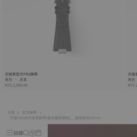
天梭表官方PRX錶帶
天梭
黑色 • 皮革
NT$ 2,300.00
NT$ 
主頁
官方錶帶
天梭PRX系列皮革錶帶(藍色鱷魚壓紋)__適用錶徑40mm
目錄