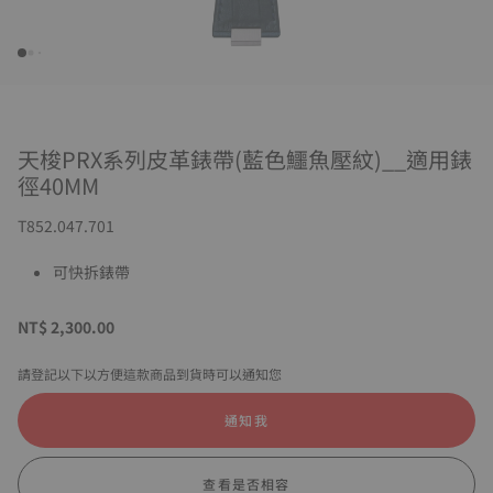
天梭PRX系列皮革錶帶(藍色鱷魚壓紋)__適用錶
徑40MM
T852.047.701
可快拆錶帶
NT$ 2,300.00
請登記以下以方便這款商品到貨時可以通知您
通知我
查看是否相容