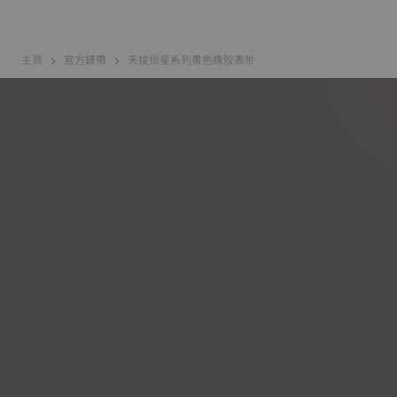
主頁
官方錶帶
天梭恒星系列黄色橡胶表带