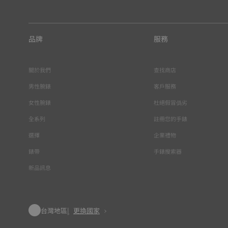
品牌
服務
關於我們
查找商店
男性腕錶
客戶服務
女性腕錶
杜絕假冒僞劣
全系列
註冊您的手錶
選擇
企業禮物
錶帶
手錶搜索器
新品訊息
台灣地區
更換國家