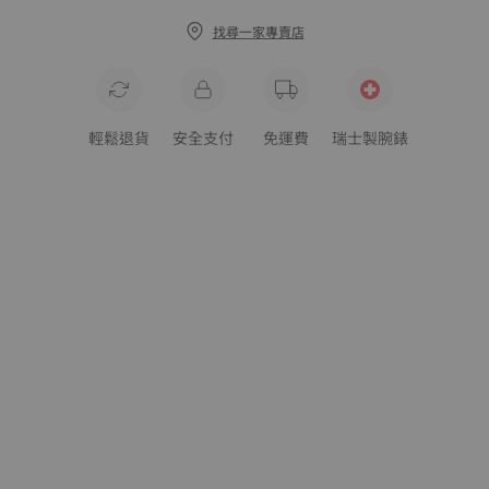
找尋一家專賣店
輕鬆退貨
安全支付
免運費
瑞士製腕錶