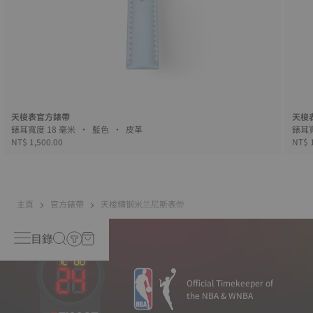
天梭表官方錶帶
天梭
錶耳寬度 18 毫米 • 藍色 • 皮革
NT$ 1,500.00
NT$ 
主頁
官方錶帶
天梭精钢米兰尼斯表带
目錄
Official Timekeeper of
the NBA & WNBA