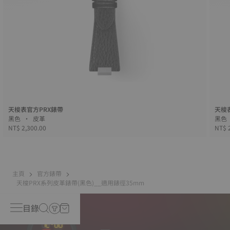
天梭表官方PRX錶帶
天梭
黑色 • 皮革
NT$ 2,300.00
NT$ 
主頁
官方錶帶
天梭PRX系列皮革錶帶(黑色)__適用錶徑35mm
目錄