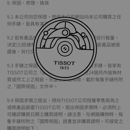
9. 保固、修理、換貨
9.1 本公司向您保證，透過本公司網站向本公司購買之任
何手錶，皆具有滿意之合格品質。
9.2 若有產品損壞或瑕疵的情形，TISSOT得自行裁量，
決定(1)迅速修理該產品，或(2)在該損壞或瑕疵產品被退
還後，另行交付無瑕疵之替換產品。
9.3 手錶之保固。在本網站上供銷售之所有手錶，皆享有
TISSOT公司之「國際保固」，即保證在24個月內皆無材
質或作工上之瑕疵。完整之保固條款，載於每隻手錶所附
之「國際保固」文件中。
9.4 保固求償之提出，得向TISSOT公司授權零售商為之
或將產品退還TISSOT公司。提出保固求償時，必須附上
可確認購買日期之購買證明。請注意，在網路購物時，每
隻手錶所附之「國際保固」證書並非購買證明。可接受之
購買證明如下：