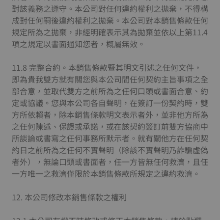
對該義務之遵守。本公司對任何違約權利之拋棄，不得構
成對任何嗣後違約權利之拋棄。本公司對本銷售條款任何
規定所為之拋棄，非經明確表示其為拋棄並依以上第11.4
項之規定以書面通知您者，概屬無效。
11.8 完整合約。本銷售條款暨其明文引述之任何文件，
即為貴我雙方就有關您與本公司間任何契約主旨事項之全
部合意，並取代雙方之前所為之任何口頭或書面合意、約
定或協議。您與本公司各自聲明，在簽訂一份契約時，雙
方所依賴者，除本銷售條款明文表示者外，並非他方所為
之任何陳述、保證或承諾，或在該契約簽訂前雙方協商中
所談論或書寫之任何事務所默示者。就有關他方在任何契
約日之前所為之任何不實聲明（除該不實聲明乃詐騙虛偽
者外），無論口頭或書面者，任一方皆無任何救濟，且任
一方唯一之救濟僅限於本銷售條款所規定之違約救濟。
12. 本公司修改本銷售條款之權利