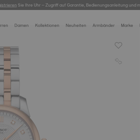
-Service:
istrieren
Sie Ihre Uhr – Zugriff auf Garantie, Bedienungsanleitung und 
hier
gravierbare Uhren entdecken. Erschaffen Sie etwas Einzig
rren
Damen
Kollektionen
Neuheiten
Armbänder
Marke