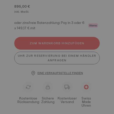
895,00 €
inkl. MwSt.
oder zinsfreie Ratenzahlung: Pay in 3 oder 6
x 149,17 € mit
ZUM WARENKORB HINZUFÜGEN
UHR ZUR RESERVIERUNG BEI EINEM HÄNDLER
ANFRAGEN
EINE VERKAUFSSTELLE FINDEN
Kostenlose
Sichere
Kostenloser
Swiss
Rücksendung
Zahlung
Versand
Made
Uhren