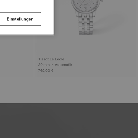
Einstellungen
Tissot Le Locle
29 mm • Automatik
745,00 €