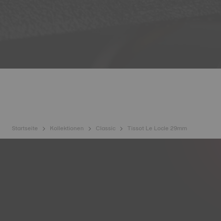
Startseite
Kollektionen
Classic
Tissot Le Locle 29mm