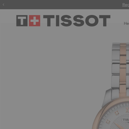
Gravur
Reg
He