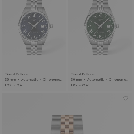
Tissot Ballade
Tissot Ballade
39 mm • Automatik • Chronomet
39 mm • Automatik • Chronomet
er (COSC)
er (COSC)
1.025,00 €
1.025,00 €