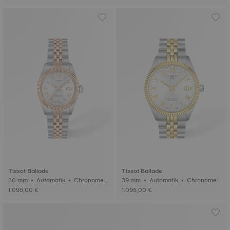
Tissot Ballade
Tissot Ballade
30 mm • Automatik • Chronomet
39 mm • Automatik • Chronomet
er (COSC)
er (COSC)
1.095,00 €
1.095,00 €