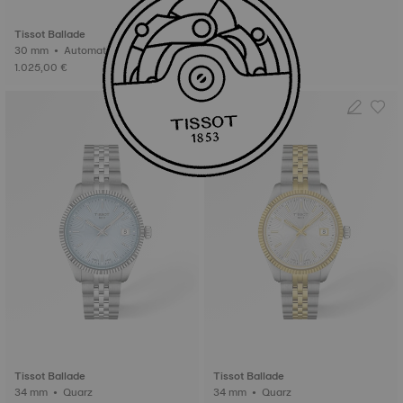
Tissot Ballade
30 mm • Automatik • Chronometer (COSC)
1.025,00 €
Tissot Ballade
Tissot Ballade
34 mm • Quarz
34 mm • Quarz