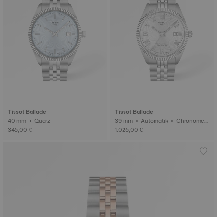
Tissot Ballade
Tissot Ballade
40 mm • Quarz
39 mm • Automatik • Chronomet
er (COSC)
345,00 €
1.025,00 €