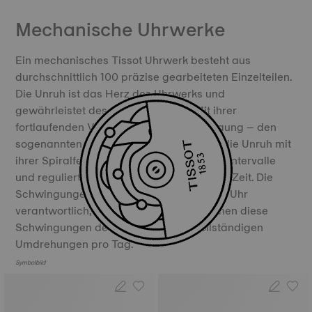
Mechanische Uhrwerke
Ein mechanisches Tissot Uhrwerk besteht aus
durchschnittlich 100 präzise gearbeiteten Einzelteilen.
Die Unruh ist das Herz des Uhrwerks und
gewährleistet dessen Genauigkeit. Mit ihrer
fortlaufenden Vor- und Rückwärtsbewegung – den
sogenannten Schwingungen – unterteilt die Unruh mit
ihrer Spiralfeder die Zeit in gleichmäßige Intervalle
und reguliert somit genau den Verlauf der Zeit. Die
Schwingungen sind für das „Ticken“ Ihrer Uhr
verantwortlich, und insgesamt entsprechen diese
Schwingungen der Unruh 385.000 vollständigen
Umdrehungen pro Tag.
Symbolbild