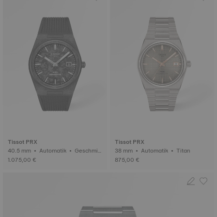
Tissot PRX
Tissot PRX
40.5 mm • Automatik • Geschmie
38 mm • Automatik • Titan
detes Carbon
1.075,00 €
875,00 €