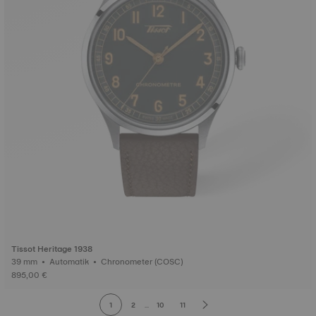
Tissot Heritage 1938
39 mm • Automatik • Chronometer (COSC)
895,00 €
1
2
...
10
11