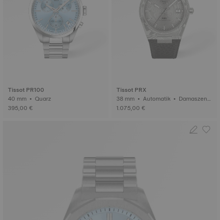
Tissot PR100
Tissot PRX
40 mm • Quarz
38 mm • Automatik • Damaszene
rstahl
395,00 €
1.075,00 €