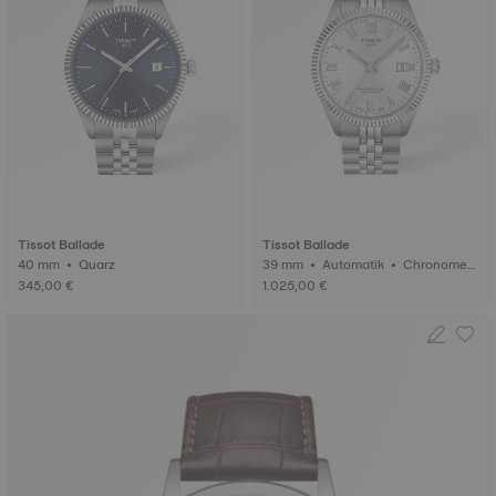
Tissot Ballade
Tissot Ballade
40 mm • Quarz
39 mm • Automatik • Chronomet
er (COSC)
345,00 €
1.025,00 €