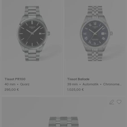
Tissot PR100
Tissot Ballade
40 mm • Quarz
39 mm • Automatik • Chronomet
er (COSC)
295,00 €
1.025,00 €