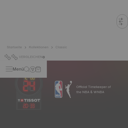
Startseite
Kollektionen
Classic
VERGLEICHEN
0
Menü
Official Timekeeper of
the NBA & WNBA
20
:
33