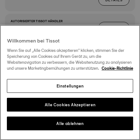
DETAILS
AUTORISIERTER TISSOT HÄNDLER
ROUTE
Niemann
Poststr. 1
Willkommen bei Tissot
49477 Ibbenbüren
DETAILS
Wenn Sie auf „Alle Cookies akzeptieren“ klicken, stimmen Sie der
Speicherung von Cookies auf Ihrem Gerät zu, um die
Websitenavigation zu verbessern, die Websitenutzung zu analysieren
AUTORISIERTER TISSOT HÄNDLER
und unsere Marketingbemühungen zu unterstützen.
Cookie-Richtlinie
ROUTE
Juwelier Halm
Bahnhofstr. 49
46146 Oberhausen
Einstellungen
DETAILS
Alle Cookies Akzeptieren
AUTORISIERTER TISSOT HÄNDLER
ROUTE
CHRIST
Düsseldorfer Str. 1
Alle ablehnen
47051 Duisburg
DETAILS