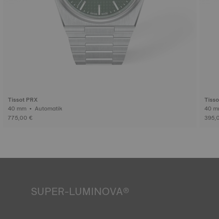
Tissot PRX
Tiss
40 mm • Automatik
775,00 €
395,
SUPER-LUMINOVA®
Unter allen Bedingungen beste Ablesbarkeit zu
gewährleisten, ist Tissot sehr wichtig. Deshalb sind