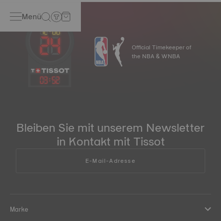
geeignet für Händewaschen | 5 bar (50 m):
Menü
Händewaschen, Baden | 10 bar (100 m): Duschen,
Schwimmen | 20 bar/30 bar (200 m/300 m): Schnorcheln,
Sporttauchen | 60 bar (600 m): professionelles Tauchen
(Taucheruhr gemäß ISO 6425 (2018) Norm)
Official Timekeeper of
*Symbolbild
the NBA & WNBA
03
:
52
Bleiben Sie mit unserem Newsletter
in Kontakt mit Tissot
E-Mail-Adresse
Marke