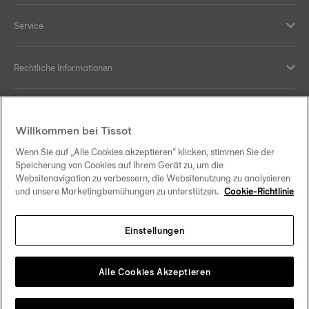
Service
Rechtliche Informationen
Hilfe und Kontakt
Willkommen bei Tissot
Ihre Vorteile
Wenn Sie auf „Alle Cookies akzeptieren“ klicken, stimmen Sie der
Speicherung von Cookies auf Ihrem Gerät zu, um die
Websitenavigation zu verbessern, die Websitenutzung zu analysieren
und unsere Marketingbemühungen zu unterstützen.
Cookie-Richtlinie
Folgen Sie uns in den sozialen Medien
Einstellungen
Deutschland
Zu einem anderen Land wechseln
Tissot Copyrights 2026
Alle Cookies Akzeptieren