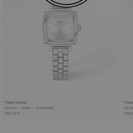
Tissot Lovely
Tisso
20 mm • Quarz • Diamanten
395,00 €
395,