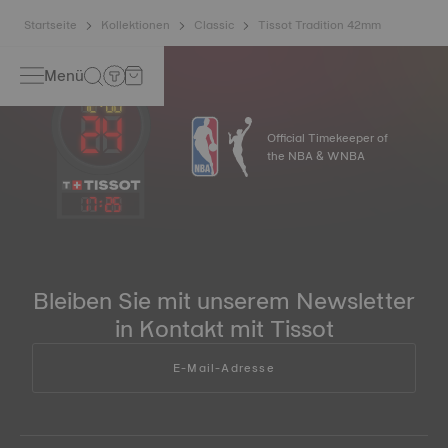
Startseite
Kollektionen
Classic
Tissot Tradition 42mm
Menü
Official Timekeeper of
the NBA & WNBA
17
:
25
Bleiben Sie mit unserem Newsletter
in Kontakt mit Tissot
E-Mail-Adresse