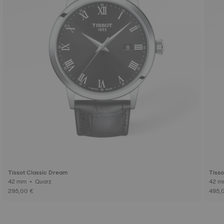
Tissot Classic Dream
Tisso
42 mm • Quarz
295,00 €
495,