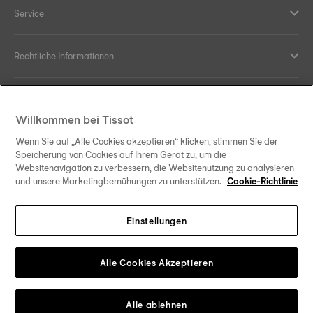
Service
Rechtliche Informationen
Hilfe und Kontakt
Willkommen bei Tissot
Ihre Vorteile
Wenn Sie auf „Alle Cookies akzeptieren“ klicken, stimmen Sie der
Speicherung von Cookies auf Ihrem Gerät zu, um die
Websitenavigation zu verbessern, die Websitenutzung zu analysieren
und unsere Marketingbemühungen zu unterstützen.
Cookie-Richtlinie
Folgen Sie uns in den sozialen Medien
Einstellungen
Deutschland
Zu einem anderen Land wechseln
Tissot Copyrights 2026
Alle Cookies Akzeptieren
Alle ablehnen