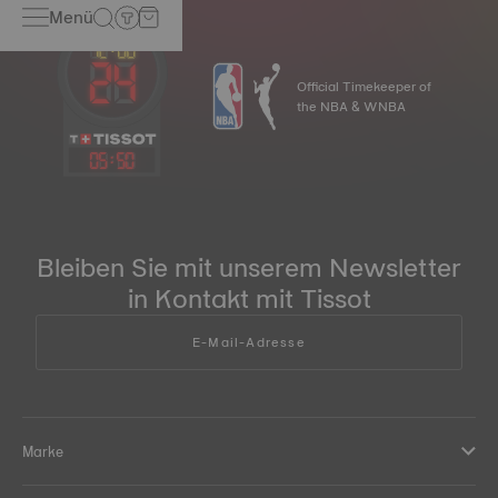
Menü
geeignet für Händewaschen | 5 bar (50 m):
Händewaschen, Baden | 10 bar (100 m): Duschen,
Schwimmen | 20 bar/30 bar (200 m/300 m): Schnorcheln,
Sporttauchen | 60 bar (600 m): professionelles Tauchen
Official Timekeeper of
(Taucheruhr gemäß ISO 6425 (2018) Norm)
the NBA & WNBA
*Symbolbild
05
:
50
Bleiben Sie mit unserem Newsletter
in Kontakt mit Tissot
E-Mail-Adresse
Marke