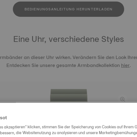
BEDIENUNGSANLEITUNG HERUNTERLADEN
Eine Uhr, verschiedene Styles
Armbänder an dieser Uhr wirken. Verändern Sie den Look Ihre
Entdecken Sie unsere gesamte Armbandkollektion
hier
.
ORIGINA
sot
BANDAN
es akzeptieren“ klicken, stimmen Sie der Speicherung von Cookies auf Ihrem G
45,00 €
rbessern, die Websitenutzung zu analysieren und unsere Marketingbemühungen
Khaki
Sch