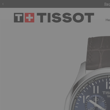
Reg
He