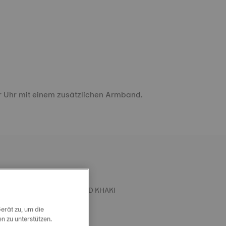
r Uhr mit einem zusätzlichen Armband.
L TISSOT SILIKONARMBAND KHAKI
STOSS 22 MM
erät zu, um die
 zu unterstützen.
nellwechselarmband