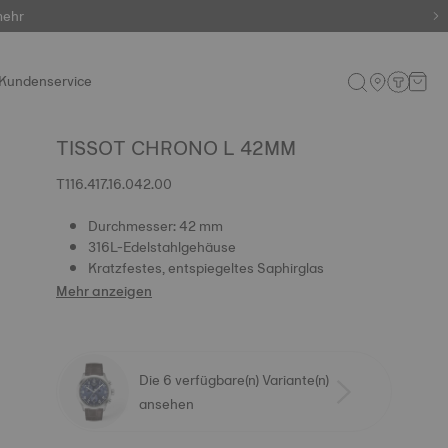
mehr
Kundenservice
TISSOT CHRONO L 42MM
T116.417.16.042.00
Durchmesser: 42 mm
316L-Edelstahlgehäuse
Kratzfestes, entspiegeltes Saphirglas
Mehr anzeigen
Die 6 verfügbare(n) Variante(n)
ansehen