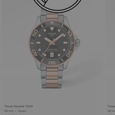
Tissot Seastar 1000
Tisso
36 mm • Quarz