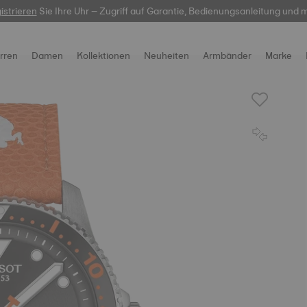
-Service:
istrieren
Sie Ihre Uhr – Zugriff auf Garantie, Bedienungsanleitung und 
hier
gravierbare Uhren entdecken. Erschaffen Sie etwas Einzig
rren
Damen
Kollektionen
Neuheiten
Armbänder
Marke