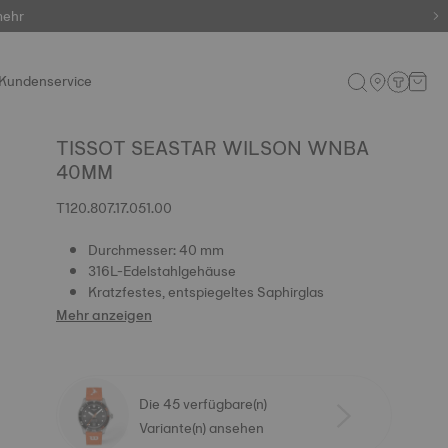
mehr
artiges!
Kundenservice
TISSOT SEASTAR WILSON WNBA
40MM
T120.807.17.051.00
Durchmesser: 40 mm
316L-Edelstahlgehäuse
Kratzfestes, entspiegeltes Saphirglas
Mehr anzeigen
Die 45 verfügbare(n)
Variante(n) ansehen