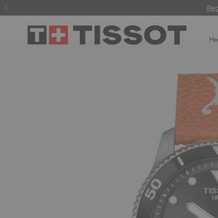
Gravur
Reg
He