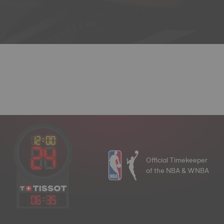
Official Timekeeper
of the NBA & WNBA
06
:
35