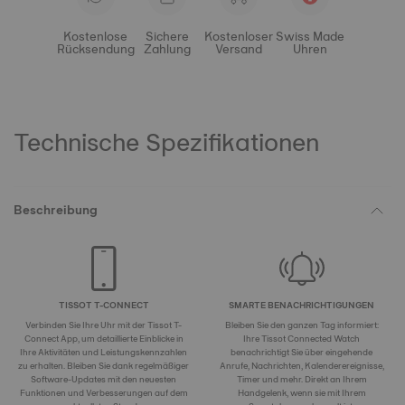
Kostenlose
Sichere
Kostenloser
Swiss Made
Rücksendung
Zahlung
Versand
Uhren
Technische Spezifikationen
Beschreibung
TISSOT T-CONNECT
SMARTE BENACHRICHTIGUNGEN
Verbinden Sie Ihre Uhr mit der Tissot T-
Bleiben Sie den ganzen Tag informiert:
Connect App, um detaillierte Einblicke in
Ihre Tissot Connected Watch
Ihre Aktivitäten und Leistungskennzahlen
benachrichtigt Sie über eingehende
zu erhalten. Bleiben Sie dank regelmäßiger
Anrufe, Nachrichten, Kalenderereignisse,
Software-Updates mit den neuesten
Timer und mehr. Direkt an Ihrem
Funktionen und Verbesserungen auf dem
Handgelenk, wenn sie mit Ihrem