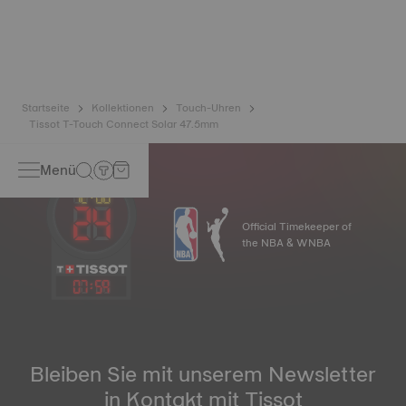
Uhren, die im Alltag Kratzern und Stößen ausgesetzt sind.
Keramik besteht unter anderem aus Aluminiumoxid und
Zirkonium, wodurch es auch auf lange Sicht nicht oxidiert.
Die Uhr verliert somit niemals ihr Strahlen.
*Symbolbild
Startseite
Kollektionen
Touch-Uhren
Tissot T-Touch Connect Solar 47.5mm
Menü
Official Timekeeper of
the NBA & WNBA
07
:
59
Bleiben Sie mit unserem Newsletter
in Kontakt mit Tissot