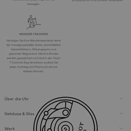
präzise durch Ihre Outdoor-Abenteuer.
bewegen.
WANDER-TRACKING
Verfolgen Sie Ihre Wanderabenteuer dank
der Anzeige spezieller Daten, einschließlich
Gesamtdistanz, Höhengewinn und
gesamter Wegverlauf. Alle Ihre Routen
werden gespeichert und sind in der Tissot
T-Connect App einsehbar, sodass Sie
jeden Aufstieg und Pfad noch einmal
erleben können.
Über die Uhr
Gehäuse & Glas
Werk