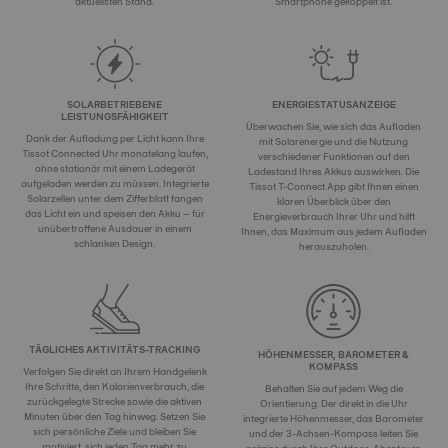
aktuellsten Stand.
Smartphone gekoppelt ist.
SOLARBETRIEBENE
ENERGIESTATUSANZEIGE
LEISTUNGSFÄHIGKEIT
Überwachen Sie, wie sich das Aufladen
Dank der Aufladung per Licht kann Ihre
mit Solarenergie und die Nutzung
Tissot Connected Uhr monatelang laufen,
verschiedener Funktionen auf den
ohne stationär mit einem Ladegerät
Ladestand Ihres Akkus auswirken. Die
aufgeladen werden zu müssen. Integrierte
Tissot T-Connect App gibt Ihnen einen
Solarzellen unter dem Zifferblatt fangen
klaren Überblick über den
das Licht ein und speisen den Akku – für
Energieverbrauch Ihrer Uhr und hilft
unübertroffene Ausdauer in einem
Ihnen, das Maximum aus jedem Aufladen
schlanken Design.
herauszuholen.
TÄGLICHES AKTIVITÄTS-TRACKING
HÖHENMESSER, BAROMETER &
KOMPASS
Verfolgen Sie direkt an Ihrem Handgelenk
Ihre Schritte, den Kalorienverbrauch, die
Behalten Sie auf jedem Weg die
zurückgelegte Strecke sowie die aktiven
Orientierung. Der direkt in die Uhr
Minuten über den Tag hinweg. Setzen Sie
integrierte Höhenmesser, das Barometer
sich persönliche Ziele und bleiben Sie
und der 3-Achsen-Kompass leiten Sie
motiviert, sich jeden Tag mehr zu