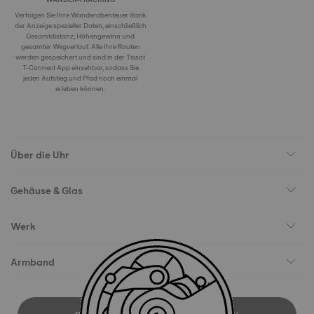
Verfolgen Sie Ihre Wanderabenteuer dank
der Anzeige spezieller Daten, einschließlich
Gesamtdistanz, Höhengewinn und
gesamter Wegverlauf. Alle Ihre Routen
werden gespeichert und sind in der Tissot
T-Connect App einsehbar, sodass Sie
jeden Aufstieg und Pfad noch einmal
erleben können.
Über die Uhr
Gehäuse & Glas
Werk
Armband