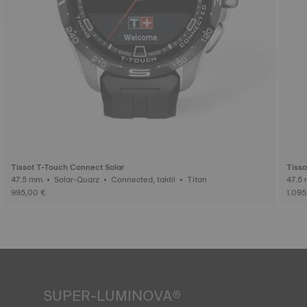
Tissot T-Touch Connect Solar
Tisso
47.5 mm • Solar-Quarz • Connected, taktil • Titan
995,00 €
1.095
SUPER-LUMINOVA®