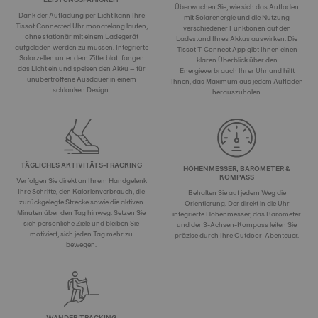
Überwachen Sie, wie sich das Aufladen
Dank der Aufladung per Licht kann Ihre
mit Solarenergie und die Nutzung
Tissot Connected Uhr monatelang laufen,
verschiedener Funktionen auf den
ohne stationär mit einem Ladegerät
Ladestand Ihres Akkus auswirken. Die
aufgeladen werden zu müssen. Integrierte
Tissot T-Connect App gibt Ihnen einen
Solarzellen unter dem Zifferblatt fangen
klaren Überblick über den
das Licht ein und speisen den Akku – für
Energieverbrauch Ihrer Uhr und hilft
unübertroffene Ausdauer in einem
Ihnen, das Maximum aus jedem Aufladen
schlanken Design.
herauszuholen.
TÄGLICHES AKTIVITÄTS-TRACKING
HÖHENMESSER, BAROMETER &
KOMPASS
Verfolgen Sie direkt an Ihrem Handgelenk
Ihre Schritte, den Kalorienverbrauch, die
Behalten Sie auf jedem Weg die
zurückgelegte Strecke sowie die aktiven
Orientierung. Der direkt in die Uhr
Minuten über den Tag hinweg. Setzen Sie
integrierte Höhenmesser, das Barometer
sich persönliche Ziele und bleiben Sie
und der 3-Achsen-Kompass leiten Sie
motiviert, sich jeden Tag mehr zu
präzise durch Ihre Outdoor-Abenteuer.
bewegen.
WANDER-TRACKING