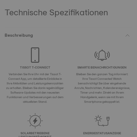
Technische Spezifikationen
Beschreibung
TISSOT T-CONNECT
SMARTE BENACHRICHTIGUNGEN
Verbinden Sie Ihre Uhr mit der Tissot T-
Bleiben Sie den ganzen Tag informiert:
Connect App, um detaillierte Einblicke in
Ihre Tissot Connected Watch
Ihre Aktivitäten und Leistungskennzahlen
benachrichtigt Sie über eingehende
zu erhalten. Bleiben Sie dank regelmäßiger
Anrufe, Nachrichten, Kalenderereignisse,
Software-Updates mit den neuesten
Timer und mehr. Direkt an Ihrem
Funktionen und Verbesserungen auf dem
Handgelenk, wenn sie mit Ihrem
aktuellsten Stand.
Smartphone gekoppelt ist.
SOLARBETRIEBENE
ENERGIESTATUSANZEIGE
LEISTUNGSFÄHIGKEIT