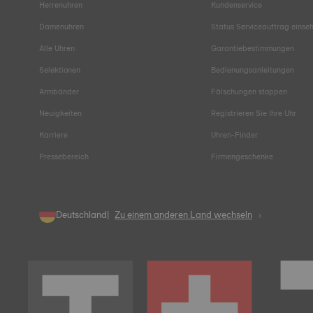
Herrenuhren
Kundenservice
Damenuhren
Status Serviceauftrag einse
Alle Uhren
Garantiebestimmungen
Selektionen
Bedienungsanleitungen
Armbänder
Fälschungen stoppen
Neuigkeiten
Registrieren Sie Ihre Uhr
Karriere
Uhren-Finder
Pressebereich
Firmengeschenke
Deutschland
Zu einem anderen Land wechseln