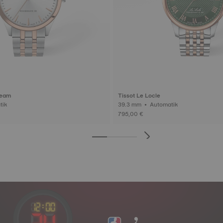
ream
Tissot Le Locle
matik
39.3 mm • Automatik
795,00 €