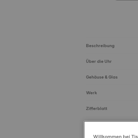
Beschreibung
Über die Uhr
Gehäuse & Glas
Werk
Zifferblatt
Armband
Willkommen bei Tis