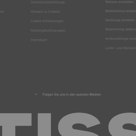
Retoure anmelden
Datenschutzerklärung
Bestellstatus einse
hen
Hinweis zu Cookies
Rechnung einsehen
Cookie-Einstellungen
Kaufvertrag widerr
Nutzungsbedingungen
Armbandlänge bes
Impressum
Liefer- und Rücks
Folgen Sie uns in den sozialen Medien