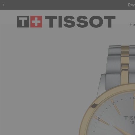
Reg
He