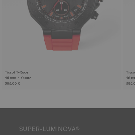
Tissot T-Race
Tisso
45 mm • Quarz
595,00 €
595,
SUPER-LUMINOVA®