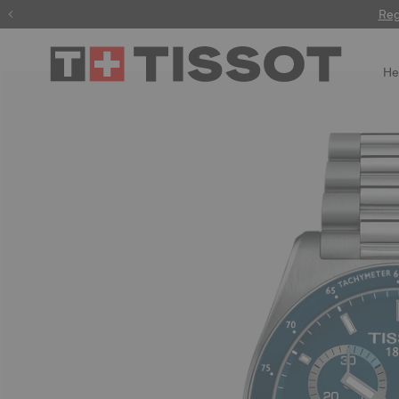
Gravur
Reg
He