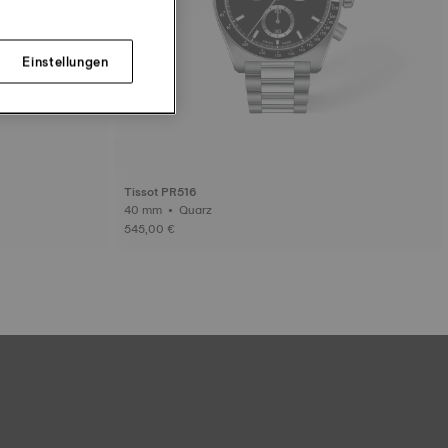
Einstellungen
Tissot PR516
40 mm • Quarz
545,00 €