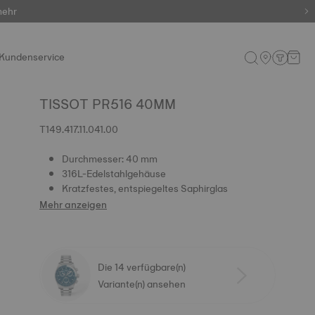
mehr
artiges!
Kundenservice
TISSOT PR516 40MM
T149.417.11.041.00
Durchmesser: 40 mm
316L-Edelstahlgehäuse
Kratzfestes, entspiegeltes Saphirglas
Mehr anzeigen
Die 14 verfügbare(n)
Variante(n) ansehen