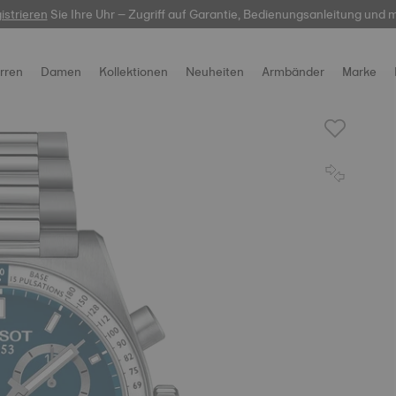
-Service:
istrieren
Sie Ihre Uhr – Zugriff auf Garantie, Bedienungsanleitung und 
hier
gravierbare Uhren entdecken. Erschaffen Sie etwas Einzig
rren
Damen
Kollektionen
Neuheiten
Armbänder
Marke