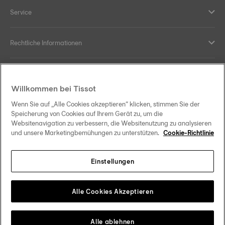
Service
Rechtliche Informationen
Hilfe und Kontakt
Willkommen bei Tissot
Ihre Vorteile
Wenn Sie auf „Alle Cookies akzeptieren“ klicken, stimmen Sie der
Speicherung von Cookies auf Ihrem Gerät zu, um die
Websitenavigation zu verbessern, die Websitenutzung zu analysieren
und unsere Marketingbemühungen zu unterstützen.
Cookie-Richtlinie
Folgen Sie uns in den sozialen Medien
Einstellungen
Deutschland
Zu einem anderen Land wechseln
Tissot Copyrights 2026
Alle Cookies Akzeptieren
Alle ablehnen