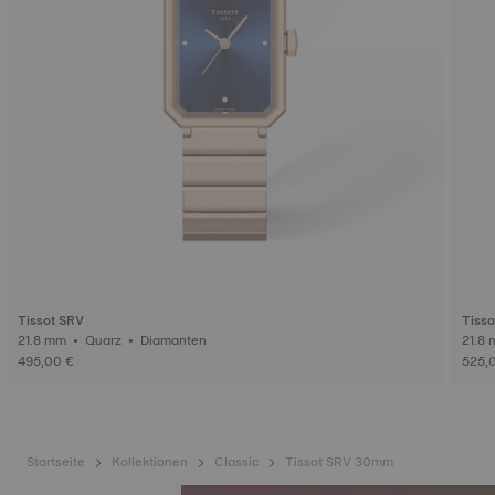
Tissot SRV
Tisso
21.8 mm • Quarz • Diamanten
495,00 €
525,
Startseite
Kollektionen
Classic
Tissot SRV 30mm