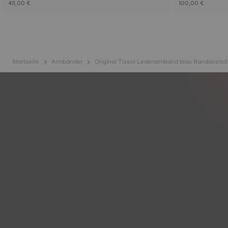
45,00 €
100,00 €
Startseite
Armbänder
Original Tissot Lederarmband blau Bandansto