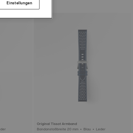
Einstellungen
Original Tissot Armband
ite 22 mm • Blau • Leder
Bandanstoßbreite 20 mm • Blau • Leder