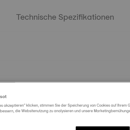
Technische Spezifikationen
sot
es akzeptieren“ klicken, stimmen Sie der Speicherung von Cookies auf Ihrem G
rbessern, die Websitenutzung zu analysieren und unsere Marketingbemühungen
Entdecken Sie ähnliche Produkte