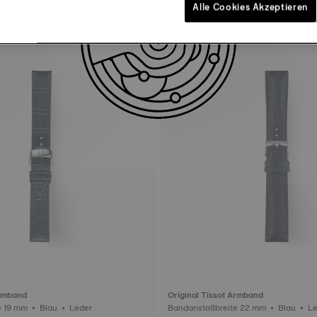
Alle Cookies Akzeptieren
Armband
Original Tissot Armband
Bandanstoßbreite 19 mm • Blau • Leder
Bandanstoßbre