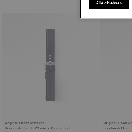
Alle ablehnen
Original Tissot Armband
Original Tissot 
Bandanstoßbreite 20 mm • Blau • Leder