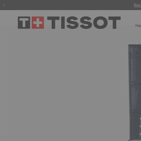
Reg
He