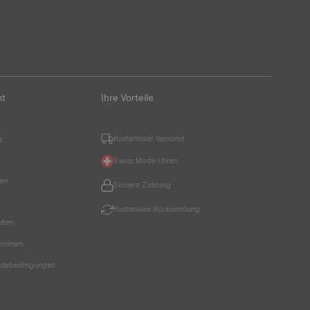
kt
Ihre Vorteile
Kostenloser Versand
s
Swiss Made Uhren
hen
Sichere Zahlung
Kostenlose Rücksendung
ufen
timmen
endebedingungen