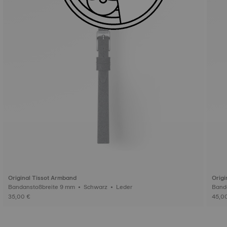
Original Tissot Armband
Origi
Bandanstoßbreite 9 mm • Schwarz • Leder
35,00 €
45,0