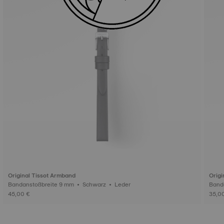
Original Tissot Armband
Origi
Bandanstoßbreite 9 mm • Schwarz • Leder
45,00 €
35,0