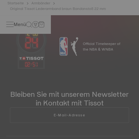
Startseite
Armbänder
Original Tissot Lederarmband braun Bandanstoß 22 mm
Menü
Official Timekeeper of
the NBA & WNBA
02
:
51
Bleiben Sie mit unserem Newsletter
in Kontakt mit Tissot
E-Mail-Adresse