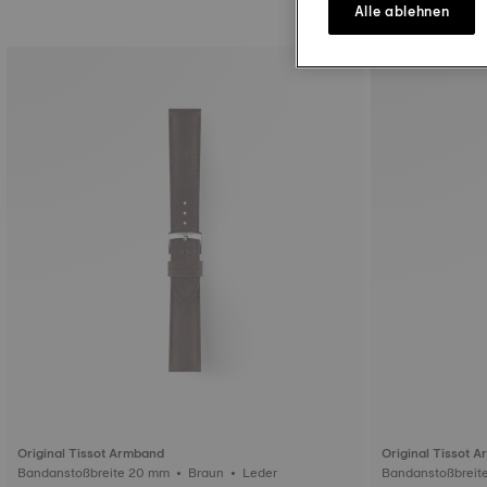
Alle ablehnen
Original Tissot Armband
Original Tissot 
Bandanstoßbreite 20 mm • Braun • Leder