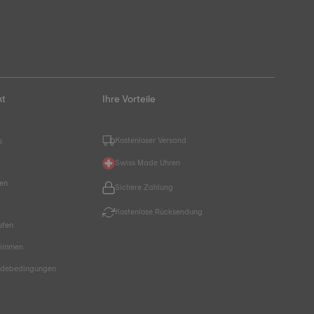
kt
Ihre Vorteile
Kostenloser Versand
s
Swiss Made Uhren
hen
Sichere Zahlung
Kostenlose Rücksendung
ufen
timmen
endebedingungen