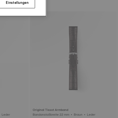
Einstellungen
Original Tissot Armband
Bandanstoßbreite 18 mm • Schwarz • Leder
Bandanstoßbreite 22 mm • Braun • Leder