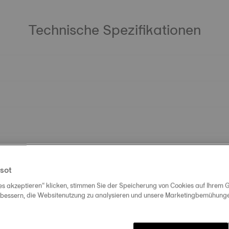
Technische Spezifikationen
sot
es akzeptieren“ klicken, stimmen Sie der Speicherung von Cookies auf Ihrem G
rbessern, die Websitenutzung zu analysieren und unsere Marketingbemühungen
Entdecken Sie ähnliche Produkte