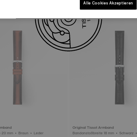
Alle Cookies Akzeptieren
Armband
Original Tissot Armband
Bandanstoßbreite 20 mm • Braun • Leder