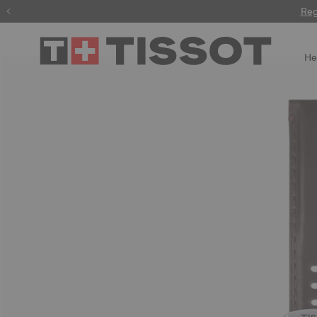
Reg
He