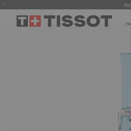
Reg
He