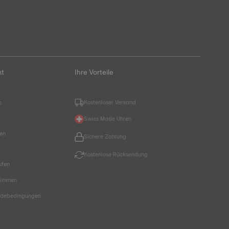
kt
Ihre Vorteile
Kostenloser Versand
s
Swiss Made Uhren
hen
Sichere Zahlung
Kostenlose Rücksendung
ufen
timmen
endebedingungen