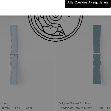
Alle Cookies Akzeptieren
Armband
Original Tissot Armband
Bandanstoßbreite 18 mm • Blau • Leder
Bandanstoßbreite