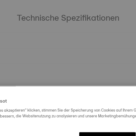
Technische Spezifikationen
sot
es akzeptieren“ klicken, stimmen Sie der Speicherung von Cookies auf Ihrem G
rbessern, die Websitenutzung zu analysieren und unsere Marketingbemühungen
Entdecken Sie ähnliche Produkte