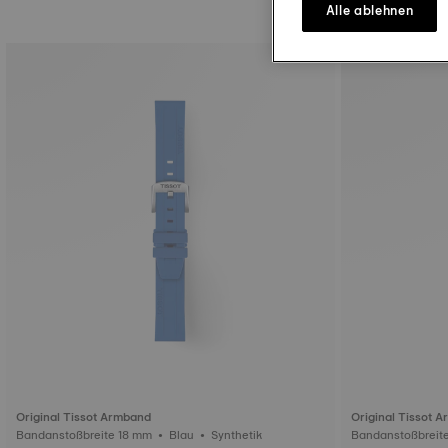
Alle ablehnen
Original Tissot Armband
Original Tissot 
Bandanstoßbreite 18 mm • Blau • Synthetik