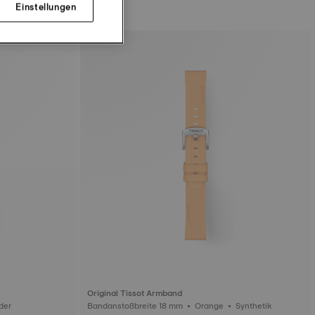
Einstellungen
Original Tissot Armband
 18 mm • Blau • Leder
Bandanstoßbreite 18 mm • Orange • Synthetik