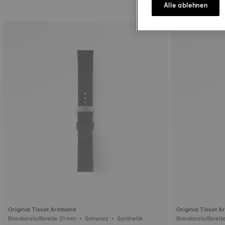
Alle ablehnen
Original Tissot Armband
Original Tissot 
Bandanstoßbreite 21 mm • Schwarz • Synthetik