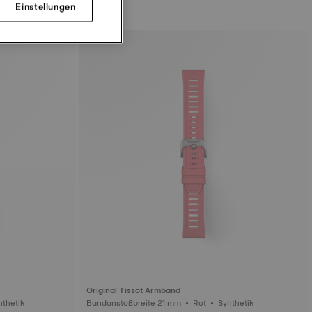
Einstellungen
Original Tissot Armband
eite 21 mm • Blau • Synthetik
Bandanstoßbreite 21 mm • Rot • Synthetik