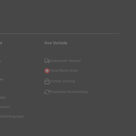
kt
Ihre Vorteile
Kostenloser Versand
s
Swiss Made Uhren
hen
Sichere Zahlung
Kostenlose Rücksendung
ufen
timmen
endebedingungen