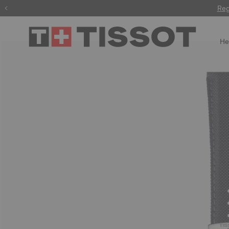
Reg
He