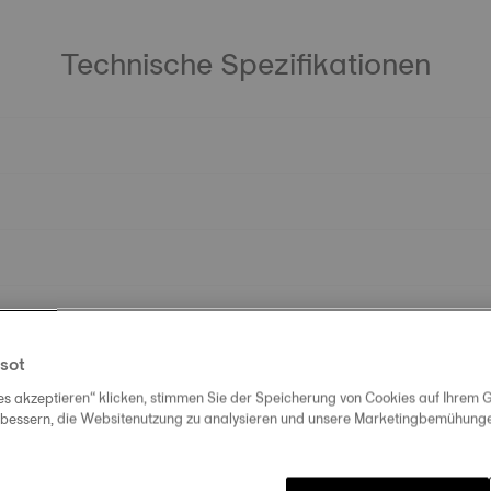
Technische Spezifikationen
sot
es akzeptieren“ klicken, stimmen Sie der Speicherung von Cookies auf Ihrem G
rbessern, die Websitenutzung zu analysieren und unsere Marketingbemühungen
Entdecken Sie ähnliche Produkte