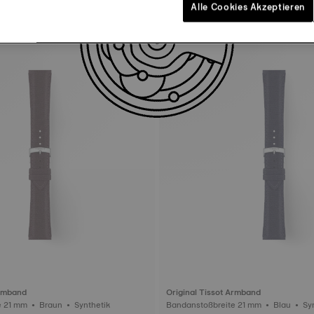
Alle Cookies Akzeptieren
Armband
Original Tissot Armband
Bandanstoßbreite 21 mm • Braun • Synthetik
Bandanstoßbr