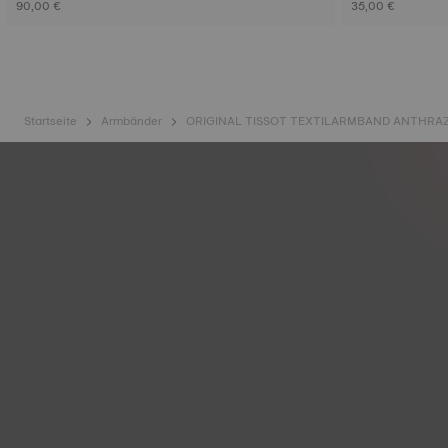
90,00 €
35,00 €
Startseite
Armbänder
ORIGINAL TISSOT TEXTILARMBAND ANTHRA