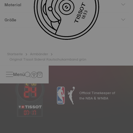
Material
Größe
Startseite
Armbänder
Original Tissot Sideral Kautschukarmband grün
Menü
Official Timekeeper of
the NBA & WNBA
07
:
17