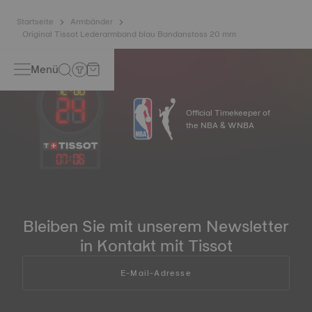
Startseite
Armbänder
Original Tissot Lederarmband blau Bandanstoss 20 mm
Menü
Official Timekeeper of
the NBA & WNBA
07
:
06
Bleiben Sie mit unserem Newsletter
in Kontakt mit Tissot
E-Mail-Adresse