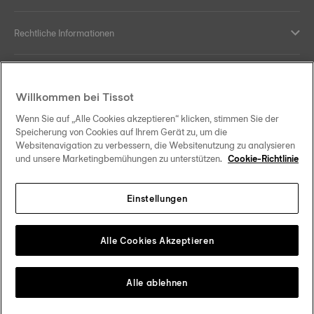
Rechtliche Informationen
Hilfe und Kontakt
Willkommen bei Tissot
Ihre Vorteile
Wenn Sie auf „Alle Cookies akzeptieren“ klicken, stimmen Sie der
Speicherung von Cookies auf Ihrem Gerät zu, um die
Websitenavigation zu verbessern, die Websitenutzung zu analysieren
und unsere Marketingbemühungen zu unterstützen.
Cookie-Richtlinie
Folgen Sie uns in den sozialen Medien
Einstellungen
Deutschland
Zu einem anderen Land wechseln
Tissot Copyrights 2026
Alle Cookies Akzeptieren
Alle ablehnen