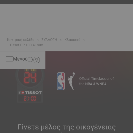
αντοχής στο νερό. Η Tissot δοκιμάζει την ικανότητα του
ρολογιού να αντέχει σε κρούσεις και πίεση, καθώς και τη
διείσδυση υγρών, αερίων και σκόνης, αναπαράγοντας τις
πραγματικές συνθήκες στις οποίες μπορεί να βρεθεί το
ρολόι.
*Non-contractual image
Κεντρική σελίδα
ΣΥΛΛΟΓΗ
Κλασσικά
Tissot PR 100 41mm
Μενού
Official Timekeeper of
the NBA & WNBA
21
:
00
Γίνετε μέλος της οικογένειας