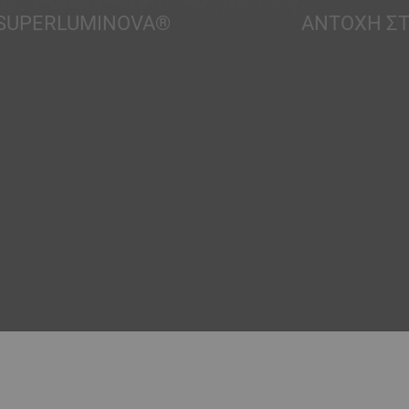
SUPERLUMINOVA®
ΑΝΤΟΧΉ Σ