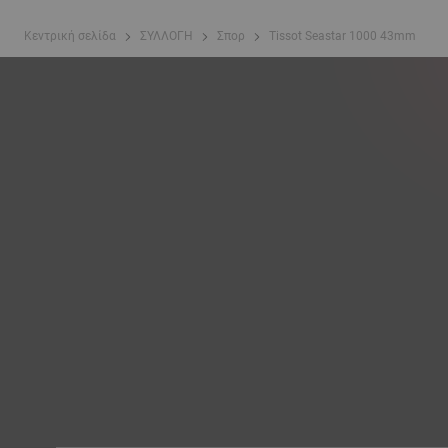
Κεντρική σελίδα
ΣΥΛΛΟΓΗ
Σπορ
Tissot Seastar 1000 43mm