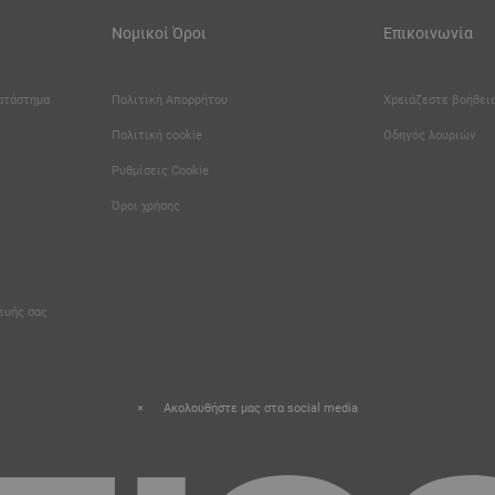
Νομικοί Όροι
Επικοινωνία
κατάστημα
Πολιτική Απορρήτου
Χρειάζεστε βοήθεια
Πολιτική cookie
Οδηγός λουριών
Καριέρα
Ρυθμίσεις Cookie
Όροι χρήσης
κευής σας
Ακολουθήστε μας στα social media