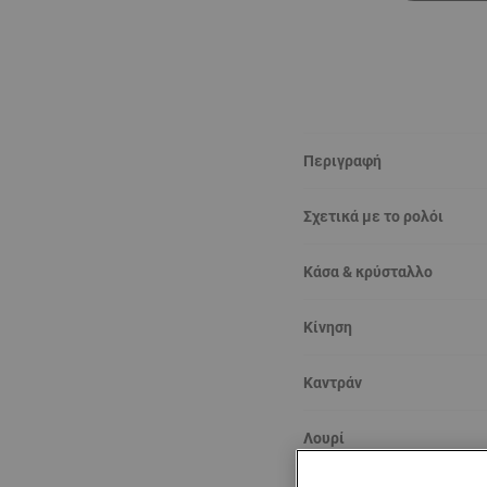
Περιγραφή
Σχετικά με το ρολόι
Κάσα & κρύσταλλο
Κίνηση
Καντράν
Λουρί