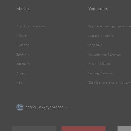
Μάρκα
Υπηρεσίες
Λίγα λόγια για εμάς
Βρείτε ένα συνεργαζόμενο 
Άνδρες
Customer service
Γυναίκες
Stop fake
Συλλογή
Καταχώρηση Ρολογιού
Επιλογές
Εταιρικό δώρο
Λουριά
Εύρεση Ρολογιού
Νέα
Ελέγξτε το status της επισ
Ελλάδα
Αλλαγή χώρας