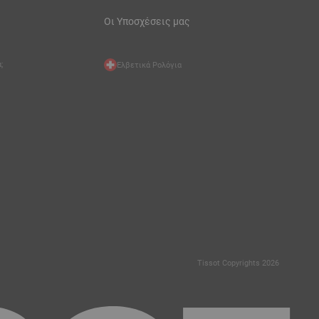
Οι Υποσχέσεις μας
;
Ελβετικά Ρολόγια
Tissot Copyrights 2026