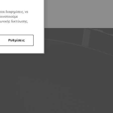
αι διαφημίσεις, να
κοινοποιούμε
νωνικής δικτύωσης,
Ρυθμίσεις