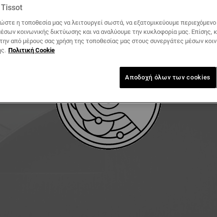
Tissot
ΛΉΨΗ ΕΓΧΕΙΡΙΔΊΟΥ ΧΡΉΣΗΣ
ώστε η τοποθεσία μας να λειτουργεί σωστά, να εξατομικεύουμε περιεχόμενο κ
έσων κοινωνικής δικτύωσης και να αναλύουμε την κυκλοφορία μας. Επίσης, 
 την από μέρους σας χρήση της τοποθεσίας μας στους συνεργάτες μέσων κοι
ς.
Πολιτική Cookie
Αποδοχή όλων των cookies