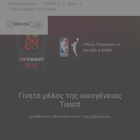
*Non-contractual image
Κεντρική σελίδα
ΣΥΛΛΟΓΗ
Σπορ
Tissot Seastar 1000 43mm
Μενού
Official Timekeeper of
the NBA & WNBA
20
:
57
Γίνετε μέλος της οικογένειας
Tissot
Διεύθυνση ηλεκτρονικού ταχυδρομείου