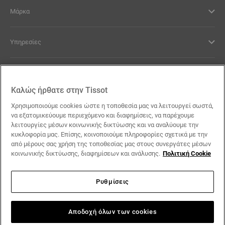
Μάρκα
Υπηρεσίες
Νομικοί Όροι
Καλώς ήρθατε στην Tissot
Επικοινωνία
Χρησιμοποιούμε cookies ώστε η τοποθεσία μας να λειτουργεί σωστά,
να εξατομικεύουμε περιεχόμενο και διαφημίσεις, να παρέχουμε
λειτουργίες μέσων κοινωνικής δικτύωσης και να αναλύουμε την
Οι Υποσχέσεις μας
κυκλοφορία μας. Επίσης, κοινοποιούμε πληροφορίες σχετικά με την
από μέρους σας χρήση της τοποθεσίας μας στους συνεργάτες μέσων
κοινωνικής δικτύωσης, διαφημίσεων και ανάλυσης.
Πολιτική Cookie
Ρυθμίσεις
Ακολουθήστε μας στα social media
Ελλάδα
Αλλαγή χώρας
Tissot Copyrights 2026
Αποδοχή όλων των cookies