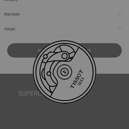
Καντράν
Λουρί
ΛΉΨΗ ΕΓΧΕΙΡΙΔΊΟΥ ΧΡΉΣΗΣ
SUPERLUMINOVA®
Η εξασφάλιση ορατότητας υπό όλες τις συνθήκες είναι
ένας σημαντικός στόχος για την Tissot. Γι’ αυτό μερικά
ρολόγια διαθέτουν ένα υλικό που ονομάζουμε
SuperLuminova®. Αυτό το υλικό τοποθετείται σε ορατά
μέρη όπως τα καντράν και οι δείκτες, όπου λειτουργεί ως
ένας μικροσκοπικός συσσωρευτής ανακλώμενου φωτός