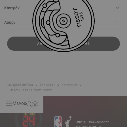
Καντράν
Λουρί
ΛΉΨΗ ΕΓΧΕΙΡΙΔΊΟΥ ΧΡΉΣΗΣ
Κεντρική σελίδα
ΣΥΛΛΟΓΗ
Κλασσικά
Tissot Classic Dream 28mm
Μενού
Official Timekeeper of