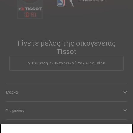
the NBA & WNBA
10
:
41
Γίνετε μέλος της οικογένειας
Tissot
Διεύθυνση ηλεκτρονικού ταχυδρομείου
Μάρκα
Υπηρεσίες
Νομικοί Όροι