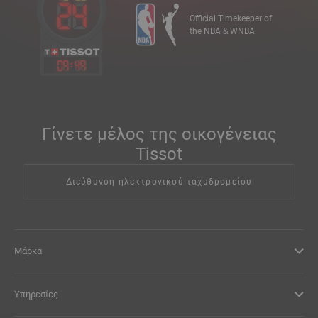
Official Timekeeper of
the NBA & WNBA
09
:
49
Γίνετε μέλος της οικογένειας
Tissot
Διεύθυνση ηλεκτρονικού ταχυδρομείου
Μάρκα
Υπηρεσίες