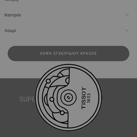
Καντράν
Λουρί
ΛΉΨΗ ΕΓΧΕΙΡΙΔΊΟΥ ΧΡΉΣΗΣ
SUPERLUMINOVA®
Η εξασφάλιση ορατότητας υπό όλες τις συνθήκες είναι
ένας σημαντικός στόχος για την Tissot. Γι’ αυτό μερικά
ρολόγια διαθέτουν ένα υλικό που ονομάζουμε
SuperLuminova®. Αυτό το υλικό τοποθετείται σε ορατά
μέρη όπως τα καντράν και οι δείκτες, όπου λειτουργεί ως
ένας μικροσκοπικός συσσωρευτής ανακλώμενου φωτός