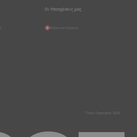
Οι Υποσχέσεις μας
;
Ελβετικά Ρολόγια
Tissot Copyrights 2026