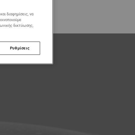
αι διαφημίσεις, να
κοινοποιούμε
νωνικής δικτύωσης,
Ρυθμίσεις