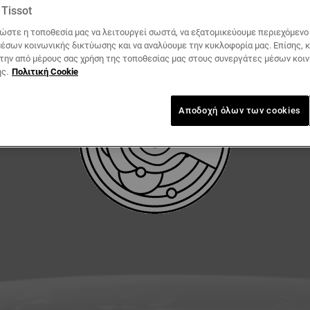
Tissot
ΛΉΨΗ ΕΓΧΕΙΡΙΔΊΟΥ ΧΡΉΣΗΣ
ώστε η τοποθεσία μας να λειτουργεί σωστά, να εξατομικεύουμε περιεχόμενο κ
έσων κοινωνικής δικτύωσης και να αναλύουμε την κυκλοφορία μας. Επίσης, 
 την από μέρους σας χρήση της τοποθεσίας μας στους συνεργάτες μέσων κοι
ς.
Πολιτική Cookie
Αποδοχή όλων των cookies