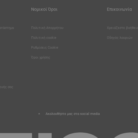
Νομικοί Όροι
Επικοινωνία
κατάστημα
Πολιτική Απορρήτου
Χρειάζεστε βοήθεια
Πολιτική cookie
Οδηγός λουριών
Καριέρα
Ρυθμίσεις Cookie
Όροι χρήσης
κευής σας
Ακολουθήστε μας στα social media