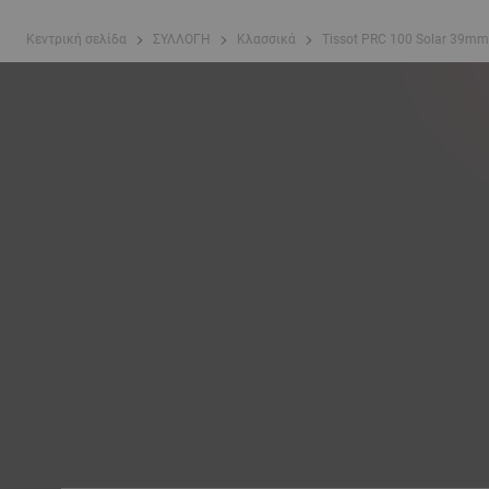
Κεντρική σελίδα
ΣΥΛΛΟΓΗ
Κλασσικά
Tissot PRC 100 Solar 39mm