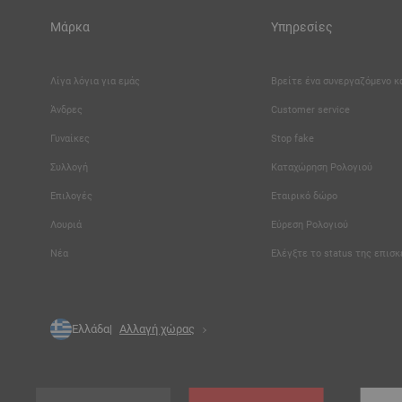
Μάρκα
Υπηρεσίες
Λίγα λόγια για εμάς
Βρείτε ένα συνεργαζόμενο 
Άνδρες
Customer service
Γυναίκες
Stop fake
Συλλογή
Καταχώρηση Ρολογιού
Επιλογές
Εταιρικό δώρο
Λουριά
Εύρεση Ρολογιού
Νέα
Ελέγξτε το status της επισ
Ελλάδα
Αλλαγή χώρας