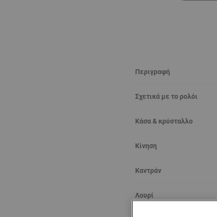
Περιγραφή
Σχετικά με το ρολόι
Κάσα & κρύσταλλο
Κίνηση
Καντράν
Λουρί