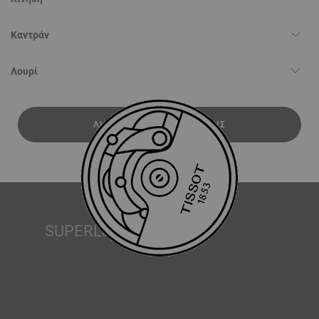
Καντράν
Λουρί
ΛΉΨΗ ΕΓΧΕΙΡΙΔΊΟΥ ΧΡΉΣΗΣ
SUPERLUMINOVA®
Η εξασφάλιση ορατότητας υπό όλες τις συνθήκες είναι
ένας σημαντικός στόχος για την Tissot. Γι’ αυτό μερικά
ρολόγια διαθέτουν ένα υλικό που ονομάζουμε
SuperLuminova®. Αυτό το υλικό τοποθετείται σε ορατά
μέρη όπως τα καντράν και οι δείκτες, όπου λειτουργεί ως
ένας μικροσκοπικός συσσωρευτής ανακλώμενου φωτός