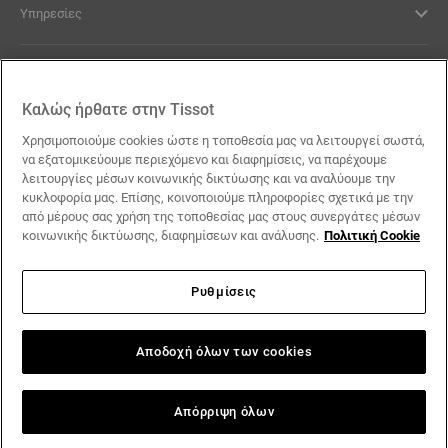
Υπηρεσίες
Νομικοί Όροι
Καλώς ήρθατε στην Tissot
Επικοινωνία
Χρησιμοποιούμε cookies ώστε η τοποθεσία μας να λειτουργεί σωστά,
να εξατομικεύουμε περιεχόμενο και διαφημίσεις, να παρέχουμε
λειτουργίες μέσων κοινωνικής δικτύωσης και να αναλύουμε την
Οι Υποσχέσεις μας
κυκλοφορία μας. Επίσης, κοινοποιούμε πληροφορίες σχετικά με την
από μέρους σας χρήση της τοποθεσίας μας στους συνεργάτες μέσων
κοινωνικής δικτύωσης, διαφημίσεων και ανάλυσης.
Πολιτική Cookie
Ρυθμίσεις
Ακολουθήστε μας στα social media
Ελλάδα
Αλλαγή χώρας
Tissot Copyrights 2026
Αποδοχή όλων των cookies
Απόρριψη όλων