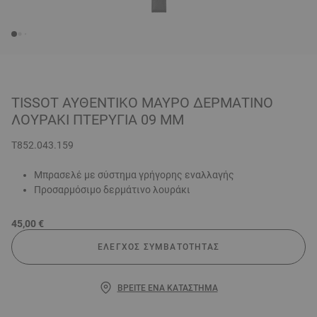
TISSOT ΑΥΘΕΝΤΙΚΌ ΜΑΎΡΟ ΔΕΡΜΆΤΙΝΟ
ΛΟΥΡΆΚΙ ΠΤΕΡΎΓΙΑ 09 MM
T852.043.159
Μπρασελέ με σύστημα γρήγορης εναλλαγής
Προσαρμόσιμο δερμάτινο λουράκι
45,00 €
ΈΛΕΓΧΟΣ ΣΥΜΒΑΤΌΤΗΤΑΣ
ΒΡΕΊΤΕ ΈΝΑ ΚΑΤΆΣΤΗΜΑ