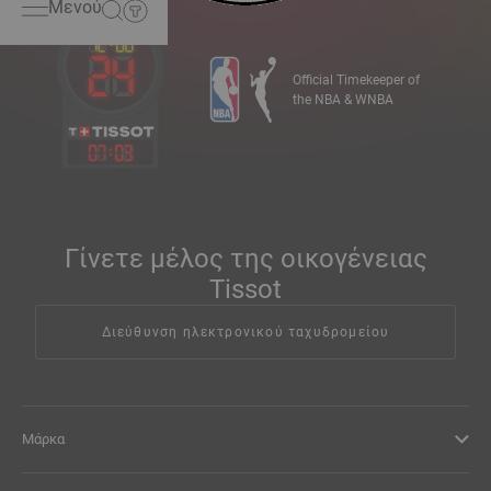
Μενού
Official Timekeeper of
the NBA & WNBA
07
:
03
Γίνετε μέλος της οικογένειας
Tissot
Διεύθυνση ηλεκτρονικού ταχυδρομείου
Μάρκα