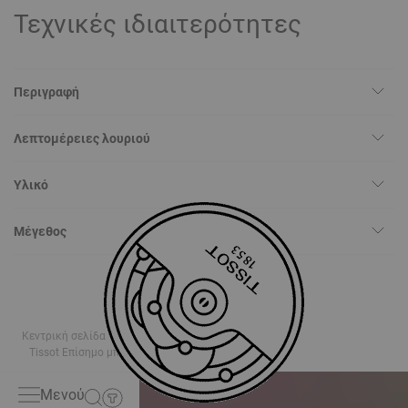
Τεχνικές ιδιαιτερότητες
Περιγραφή
Λεπτομέρειες λουριού
Υλικό
Μέγεθος
Κεντρική σελίδα
ΜΠΡΑΣΕΛΕ
Tissot Επίσημο μπλε Sideral S καουτσούκ λουράκι
Μενού