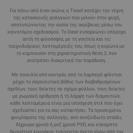
Για πάνω από έναν αιώνα, η Tissot κατέχει την τέχνη
της κατασκευής ρολογιών που μιλούν στην ψυχή,
αποτυπώνοντας την ουσία της ακρίβειας μέσω του
καινοτόμου σχεδιασμού. Το Desir ενσαρκώνει υπέροχα
αυτή τη φιλοσοφία, με τη γοητεία και τις
παιχνιδιάρικες λεπτομέρειές του, όπως η κορώνα με
το καμπουσόν στη χαρακτηριστική θέση 2, που
ανατρέπει διακριτικά την παράδοση.
Με ποικιλία από καντράν, από το λαμπερό φίλντισι
μέχρι το σαγηνευτικό βάθος των διαβαθμισμένων
σχεδίων, τους δείκτες σε σχήμα φύλλου, τους δείκτες
με ρωμαϊκή αρίθμηση ή τη λάμψη των διαμαντιών,
κάθε λεπτομέρεια είναι μια υπόσχεση στιλ που έχει
σχεδιαστεί για να σας κατακτήσει. Τα προσεγμένα
φινιρίσματα της συλλογής, από ανοξείδωτο ατσάλι,
δίχρωμο χρυσό ή ροζ χρυσό PVD, και εύκαμπτα
δερμάτινα λουράκια, τυλίγονται άνετα γύρω από τον