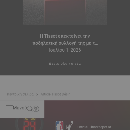
Η Tissot επεκτείνει την
ποδηλατική συλλογή της με τα
μοντέλα PR 100 Tour de France
Ιουλίου 1, 2026
2026 Special Edition και PR 100
Cycling Edition
Δείτε όλα τα νέα
Κεντρική σελίδα
Article Tissot Désir
Μενού
Official Timekeeper of