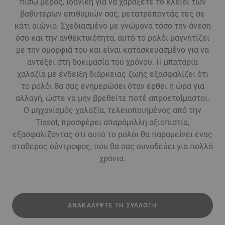
πίσω μέρος, ιδανική για να χαράξετε το κλειδί των
βαθύτερων επιθυμιών σας, μετατρέποντάς τες σε
κάτι αιώνιο. Σχεδιασμένο με γνώμονα τόσο την άνεση
όσο και την ανθεκτικότητα, αυτό το ρολόι μαγνητίζει
με την ομορφιά του και είναι κατασκευασμένο για να
αντέξει στη δοκιμασία του χρόνου. Η μπαταρία
χαλαζία με ένδειξη διάρκειας ζωής εξασφαλίζει ότι
το ρολόι θα σας ενημερώσει όταν έρθει η ώρα για
αλλαγή, ώστε να μην βρεθείτε ποτέ απροετοίμαστοι.
Ο μηχανισμός χαλαζία, τελειοποιημένος από την
Tissot, προσφέρει απαράμιλλη αξιοπιστία,
εξασφαλίζοντας ότι αυτό το ρολόι θα παραμείνει ένας
σταθερός σύντροφος, που θα σας συνοδεύει για πολλά
χρόνια.
ΑΝΑΚΑΛΎΨΤΕ ΤΗ ΣΥΛΛΟΓΉ