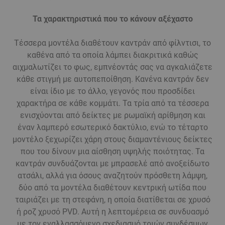
Τα χαρακτηριστικά που το κάνουν αξέχαστο
Τέσσερα μοντέλα διαθέτουν καντράν από φίλντισι, το
καθένα από τα οποία λάμπει διακριτικά καθώς
αιχμαλωτίζει το φως, εμπνέοντάς σας να αγκαλιάζετε
κάθε στιγμή με αυτοπεποίθηση. Κανένα καντράν δεν
είναι ίδιο με το άλλο, γεγονός που προσδίδει
χαρακτήρα σε κάθε κομμάτι. Τα τρία από τα τέσσερα
ενισχύονται από δείκτες με ρωμαϊκή αρίθμηση και
έναν λαμπερό εσωτερικό δακτύλιο, ενώ το τέταρτο
μοντέλο ξεχωρίζει χάρη στους διαμαντένιους δείκτες
που του δίνουν μια αίσθηση υψηλής ποιότητας. Τα
καντράν συνδυάζονται με μπρασελέ από ανοξείδωτο
ατσάλι, αλλά για όσους αναζητούν πρόσθετη λάμψη,
δύο από τα μοντέλα διαθέτουν κεντρική ωτίδα που
ταιριάζει με τη στεφάνη, η οποία διατίθεται σε χρυσό
ή ροζ χρυσό PVD. Αυτή η λεπτομέρεια σε συνδυασμό
με τον εναλλασσόμενο σχεδιασμό τριών συνδέσμων