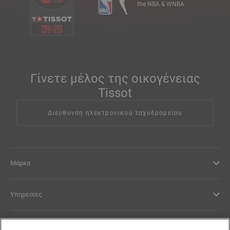
the NBA & WNBA
09
:
23
Γίνετε μέλος της οικογένειας
Tissot
Διεύθυνση ηλεκτρονικού ταχυδρομείου
Μάρκα
Υπηρεσίες
Νομικοί Όροι