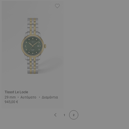
Tissot Le Locle
29 mm • Αυτόματο • Διαμάντια
945,00 €
1
2