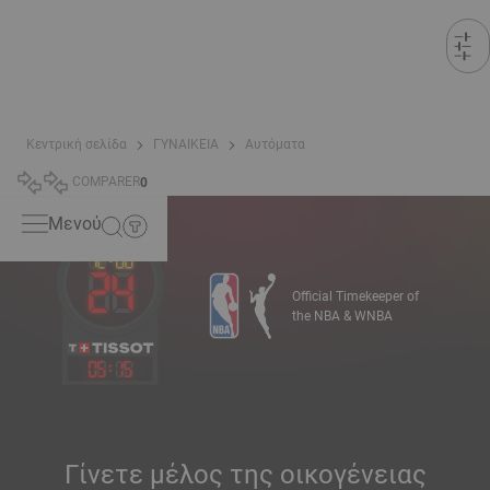
Κεντρική σελίδα
ΓΥΝΑΙΚΕΙΑ
Αυτόματα
COMPARER
0
Μενού
Official Timekeeper of
the NBA & WNBA
05
:
15
Γίνετε μέλος της οικογένειας