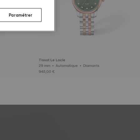
Paramétrer
Tissot Le Locle
29 mm • Automatique • Diamants
945,00 €