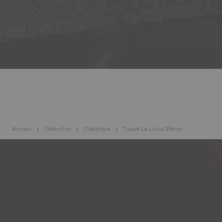
Accueil
Collection
Classique
Tissot Le Locle 29mm