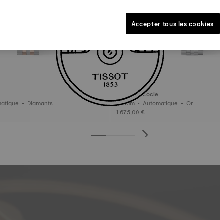
Accepter tous les cookies
Tissot Le Locle
25.3 mm • Automatique • Diamants
29 mm • Automatique • Or
1 675,00 €