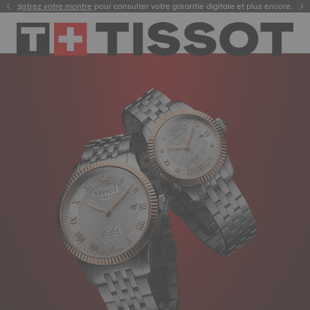
Enregistrez votre montre
Livraison gratuite et retour offert sous 30 jours.
pour consulter votre garantie digitale et plus encore.