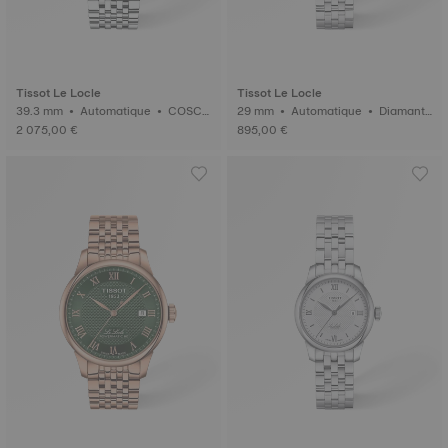
Tissot Le Locle
Tissot Le Locle
39.3 mm • Automatique • COSC
29 mm • Automatique • Diamant
• Or
s
2 075,00 €
895,00 €