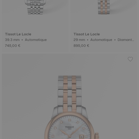
Tissot Le Locle
Tissot Le Locle
39.3 mm • Automatique
29 mm • Automatique • Diamant
s
745,00 €
895,00 €