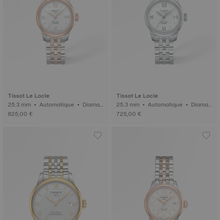
Tissot Le Locle
Tissot Le Locle
25.3 mm • Automatique • Diaman
25.3 mm • Automatique • Diaman
ts
ts
825,00 €
725,00 €