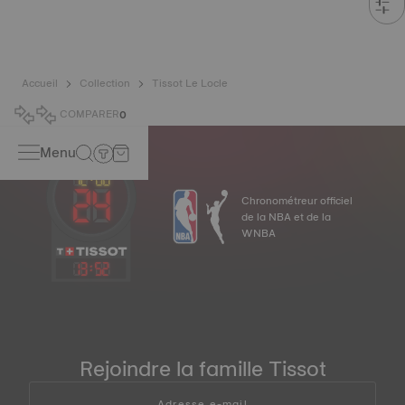
Accueil
Collection
Tissot Le Locle
COMPARER
0
Menu
Chronométreur officiel
de la NBA et de la
WNBA
13
:
52
Rejoindre la famille Tissot
Adresse e-mail