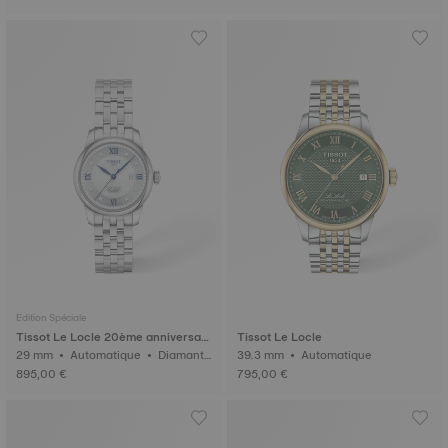
Edition Spéciale
Tissot Le Locle 20ème anniversair
Tissot Le Locle
e
29 mm • Automatique • Diamant
39.3 mm • Automatique
s
895,00 €
795,00 €