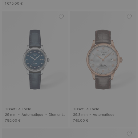
1 675,00 €
Tissot Le Locle
Tissot Le Locle
29 mm • Automatique • Diamant
39.3 mm • Automatique
s
795,00 €
745,00 €