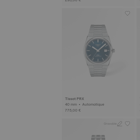
Tissot PRX
40 mm • Automatique
775,00 €
Gravable