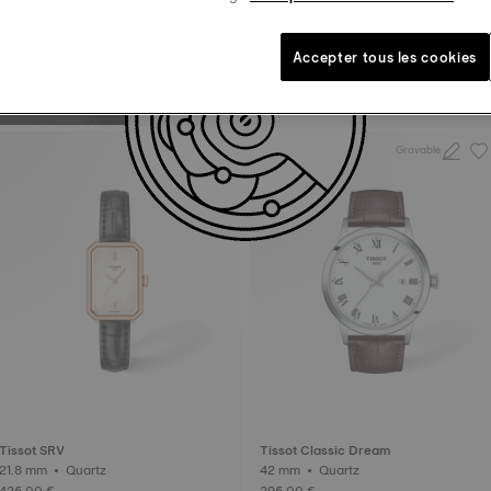
RIR
Accepter tous les cookies
Tissot Le Locle
39.3 mm • Automatique
675,00 €
Gravable
Gravable
Tissot SRV
Tissot Classic Dream
21.8 mm • Quartz
42 mm • Quartz
425,00 €
295,00 €