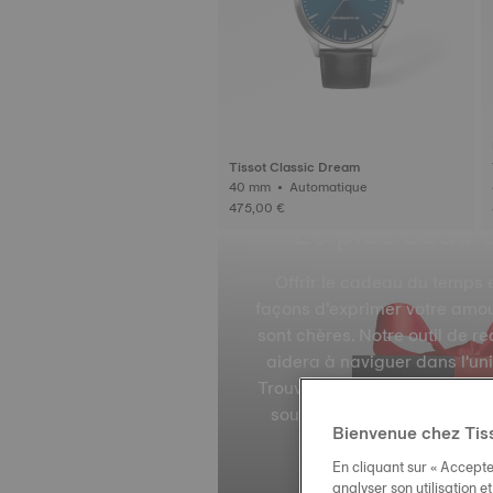
Tissot Classic Dream
40 mm • Automatique
475,00 €
Le plus beau 
Offrir le cadeau du temps e
façons d’exprimer votre amo
sont chères. Notre outil de 
aidera à naviguer dans l'un
Trouvez la montre suisse de l
souvenirs inoubliables. Off
Bienvenue chez Tis
En cliquant sur « Accepte
analyser son utilisation e