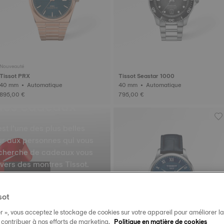
Nouveauté
Tissot PRX
Tissot Seastar 1000
40 mm • Automatique
40 mm • Automatique
895,00 €
795,00 €
des cadeaux
st l’une des plus belles
ur aux personnes qui vous
recherche de cadeaux vous
ivers des montres Tissot.
uxe parfaite, et créez des
rez le cadeau du temps !
sot
r », vous acceptez le stockage de cookies sur votre appareil pour améliorer la n
t contribuer à nos efforts de marketing.
Politique en matière de cookies