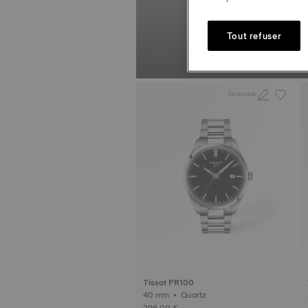
DÉCOUV
Tout refuser
Gravable
Tissot PR100
40 mm • Quartz
295,00 €