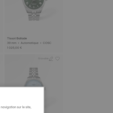
Tissot Ballade
39 mm • Automatique • COSC
1 025,00 €
Gravable
avigation sur le site,