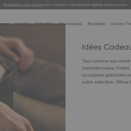
Enregistrez votre montre
Livraison gratuite et retour offert sous 30 jours.
pour consulter votre garantie digitale et plus encore.
omme
Femme
Collection
Nouveautés
Bracelets
Univers Ti
Idées Cadea
Tout comme nos montres
commémorées. Faites e
occasions spéciales en
notre sélection. Offrez