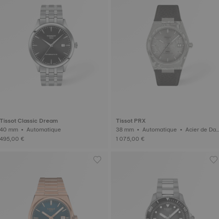
Tissot Classic Dream
Tissot PRX
40 mm • Automatique
38 mm • Automatique • Acier de Da
mas
495,00 €
1 075,00 €