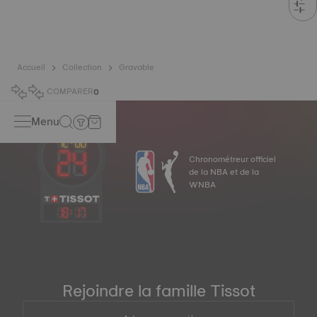
Accueil
Collection
Gravable
COMPARER
0
Menu
Chronométreur officiel
de la NBA et de la
WNBA
18
:
17
Rejoindre la famille Tissot