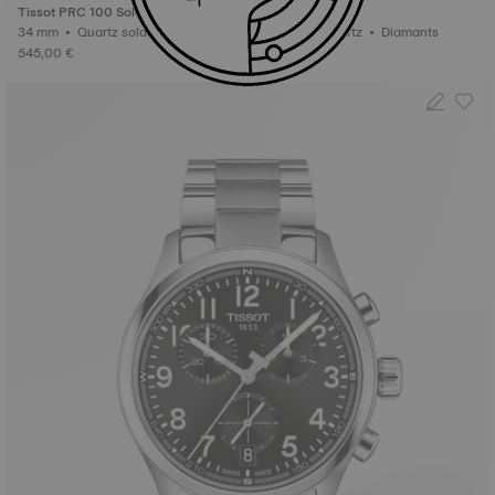
Tissot PRC 100 Solar
Tissot Desir
34 mm • Quartz solaire
28 mm • Quartz • Diamants
545,00 €
525,00 €