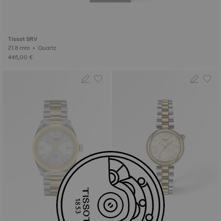
Tissot SRV
21.8 mm • Quartz
445,00 €
Nouveauté