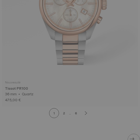
Nouveauté
Tissot PR100
36 mm • Quartz
475,00 €
1
2
...
6