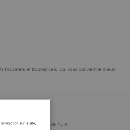
 bracelets et trouvez celui qui vous convient le mieux.
avigation sur le site,
T OFFICIEL TISSOT PRX CUIR NOIR