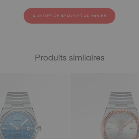
ir
outchouc
AJOUTER CE BRACELET AU PANIER
Produits similaires