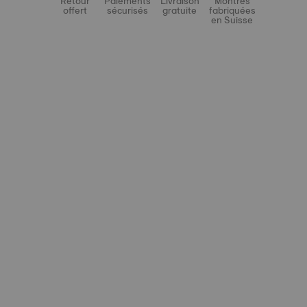
Retour
Paiements
Livraison
Montres
offert
sécurisés
gratuite
fabriquées
en Suisse