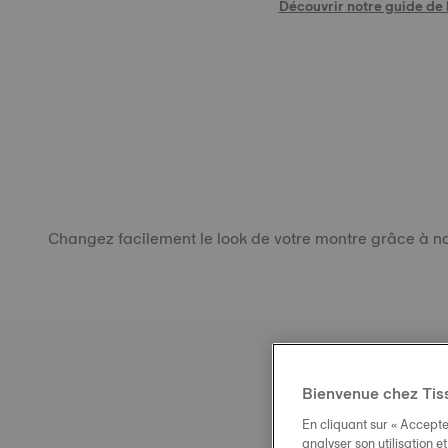
Découvrir notre guide de l
Changez facilement le look de votre montre grâce à not
Bienvenue chez Tis
En cliquant sur « Accepte
analyser son utilisation e