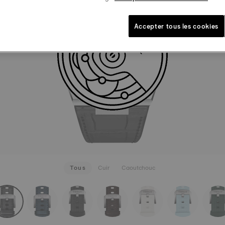
70,00 €
Noir
Brace
Accepter tous les cookies
EN SAVOI
Tous
Cuir
Caoutchouc
rapConfigurator