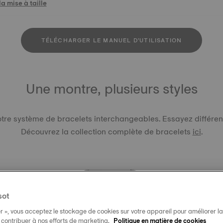
a mise à taille
TÉLÉCHARGER LE MANUEL D'UTILISATION
Une montre, plusieurs styles
re système de bracelets interchangeables. Essayez différents
Découvrez la collection complète de bracelets
ici
.
sot
r », vous acceptez le stockage de cookies sur votre appareil pour améliorer la n
BRACELE
t contribuer à nos efforts de marketing.
Politique en matière de cookies