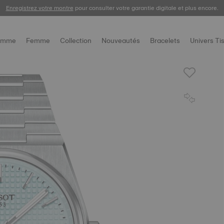
Enregistrez votre montre
Livraison gratuite et retour offert sous 30 jours.
pour consulter votre garantie digitale et plus encore.
omme
Femme
Collection
Nouveautés
Bracelets
Univers Ti