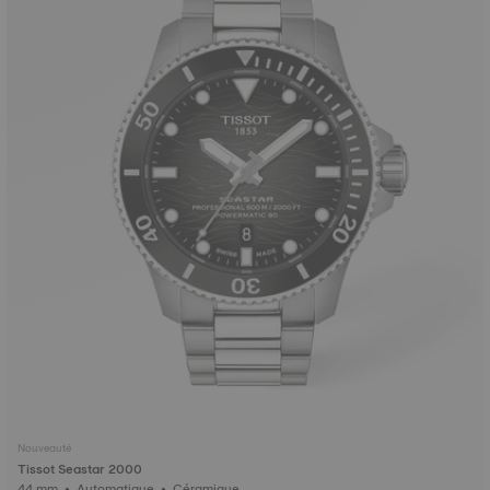
Nouveauté
Tissot Seastar 2000
44 mm • Automatique • Céramique