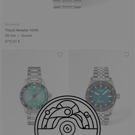
Nouveauté
Tissot Seastar 1000
38 mm • Quartz
575,00 €