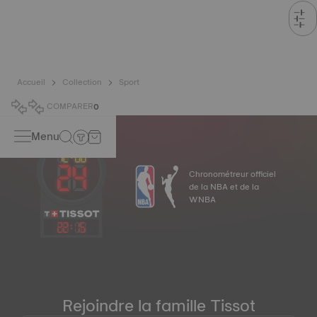
Accueil
Collection
Sport
COMPARER
0
Menu
Chronométreur officiel
de la NBA et de la
WNBA
22
:
15
Rejoindre la famille Tissot