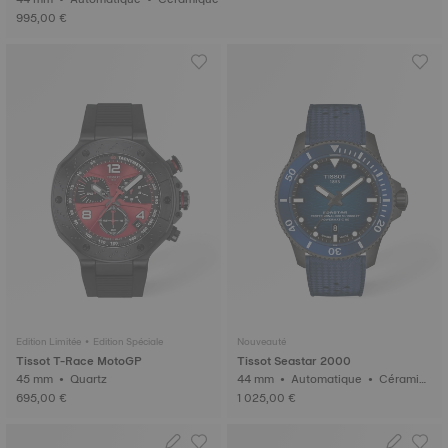
995,00 €
Edition Limitée • Edition Spéciale
Nouveauté
Tissot T-Race MotoGP
Tissot Seastar 2000
45 mm • Quartz
44 mm • Automatique • Céramiq
ue
695,00 €
1 025,00 €