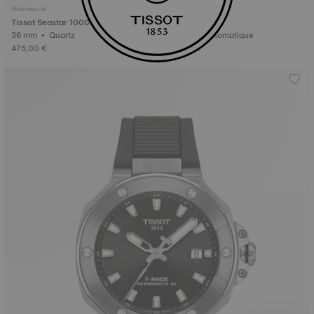
Nouveauté
Tissot Seastar 1000
Tissot PR516
36 mm • Quartz
38 mm • Automatique
475,00 €
745,00 €