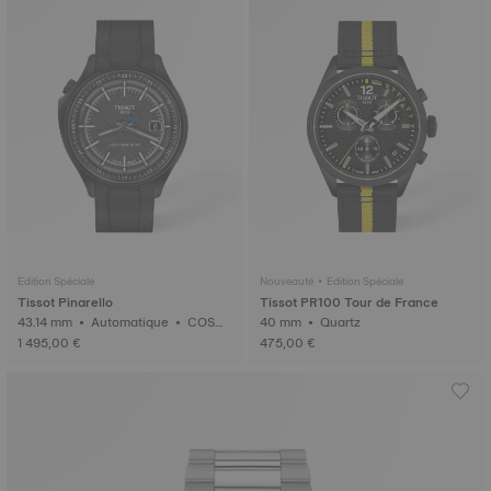
Edition Spéciale
Nouveauté • Edition Spéciale
Tissot Pinarello
Tissot PR100 Tour de France
43.14 mm • Automatique • COSC
40 mm • Quartz
• Carbone
1 495,00 €
475,00 €