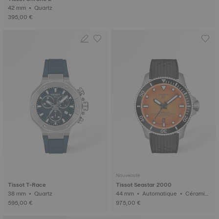
42 mm • Quartz
395,00 €
Nouveauté
Tissot T-Race
Tissot Seastar 2000
38 mm • Quartz
44 mm • Automatique • Céramiq
ue
595,00 €
975,00 €