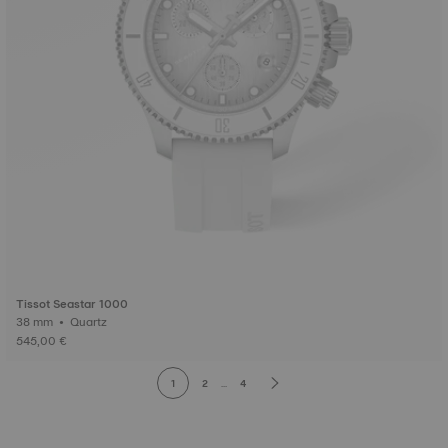
Tissot Seastar 1000
38 mm • Quartz
545,00 €
1
2
...
4