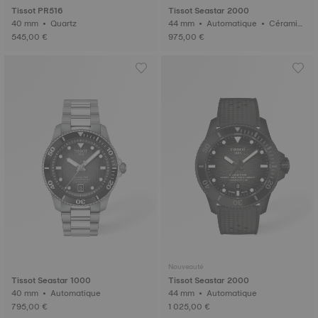
Tissot PR516
Tissot Seastar 2000
40 mm • Quartz
44 mm • Automatique • Céramiq
ue
545,00 €
975,00 €
Nouveauté
Tissot Seastar 1000
Tissot Seastar 2000
40 mm • Automatique
44 mm • Automatique
795,00 €
1 025,00 €